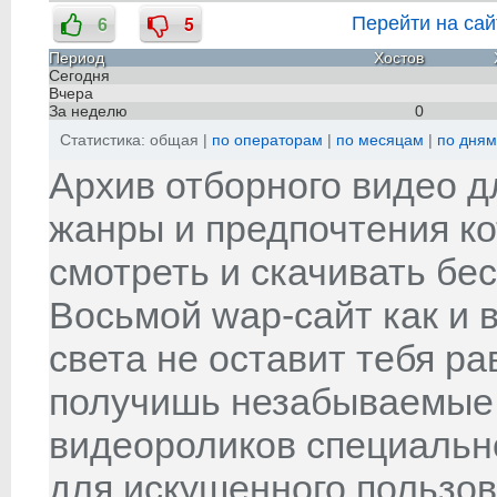
Перейти на сайт
Период
Хостов
Сегодня
Вчера
За неделю
0
Статистика: общая |
по операторам
|
по месяцам
|
по дням
Архив отборного видео д
жанры и предпочтения к
смотреть и скачивать бес
Восьмой wap-сайт как и 
света не оставит тебя р
получишь незабываемые 
видеороликов специаль
для искушенного пользов